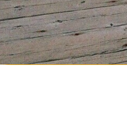
Coaching sportif e
L’activité physique est indispensable
avez décidez de vous mettre au spor