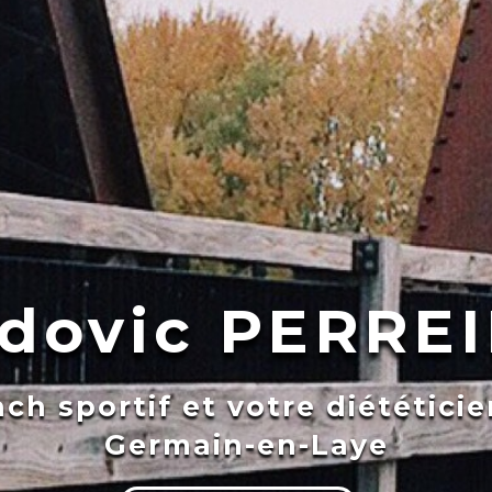
dovic PERRE
ch sportif et votre diététicie
Germain-en-Laye